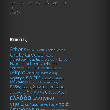
24
25
26
27
28
29
30
31
« Ιούλ
Ετικέτες
Athens
Corfu
Costas Gavras
Chania
Greece
Crete
hotels
Incredible Hospitality
Lesvos
Mykonos
Parthenon
Naxos
rhodes
tourism
Santorini
vacation
Zante
Αθήνα
Ζάκυνθος
Θεσσαλονίκη
Κρήτη
Κέρκυρα
Κυκλάδες
Λέσβος
Μύκονος
Πάρος
Παρθενώνας
Σαντορίνη
Ρόδος
Σίφνος
Σκιάθος
διακοπές
δρομολόγια
αεροπορικά
ελλάδα
ελληνικά
νησιά
νησιά
καλοκαίρι
νάξος
ξενοδοχεία