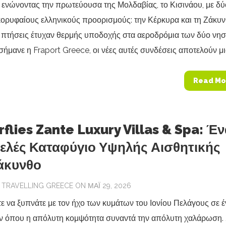
 ενώνοντας την πρωτεύουσα της Μολδαβίας, το Κισινάου, με δύ
κορυφαίους ελληνικούς προορισμούς: την Κέρκυρα και τη Ζάκυν
 πτήσεις έτυχαν θερμής υποδοχής στα αεροδρόμια των δύο νησ
μανε η Fraport Greece, οι νέες αυτές συνδέσεις αποτελούν μια
Read Mo
rflies Zante Luxury Villas & Spa: Έ
ελές Καταφύγιο Υψηλής Αισθητικής
άκυνθο
Y
TRAVELLING GREECE
ON ΜΆΙ 29, 2026
ε να ξυπνάτε με τον ήχο των κυμάτων του Ιονίου Πελάγους σε 
ν όπου η απόλυτη κομψότητα συναντά την απόλυτη χαλάρωση. 