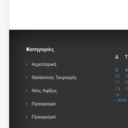
Kατηγορίες
Δ
Τ
Αεροπορικά
3
4
10
1
Θαλάσσιος Τουρισμός
17
1
24
2
Νέες Αφίξεις
31
« Ιούλ
Προορισμοί
Προορισμοί