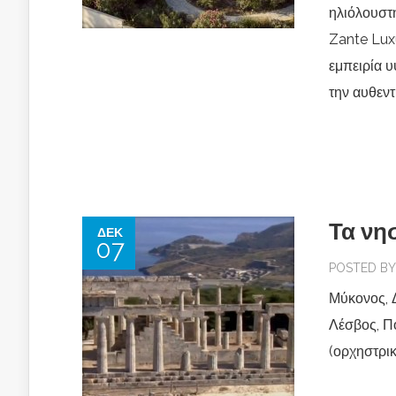
ηλιόλουστη
Zante Luxu
εμπειρία υ
την αυθεντ
Τα νη
ΔΕΚ
07
POSTED B
Μύκονος, Δ
Λέσβος, Π
(ορχηστρικ