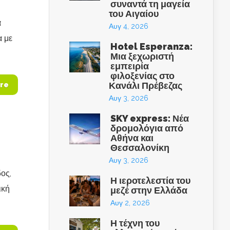
συναντά τη μαγεία
του Αιγαίου
α
Αυγ 4, 2026
α με
Hotel Esperanza:
Μια ξεχωριστή
εμπειρία
φιλοξενίας στο
Κανάλι Πρέβεζας
re
Αυγ 3, 2026
SKY express: Νέα
δρομολόγια από
Αθήνα και
Θεσσαλονίκη
Αυγ 3, 2026
ος,
Η ιεροτελεστία του
ική
μεζέ στην Ελλάδα
Αυγ 2, 2026
Η τέχνη του