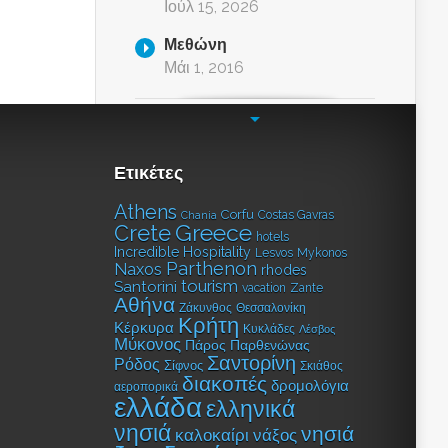
Ιούλ 15, 2026
Μεθώνη
Μάι 1, 2016
Ετικέτες
Athens
Corfu
Costas Gavras
Chania
Greece
Crete
hotels
Incredible Hospitality
Lesvos
Mykonos
Parthenon
Naxos
rhodes
tourism
Santorini
vacation
Zante
Αθήνα
Ζάκυνθος
Θεσσαλονίκη
Κρήτη
Κέρκυρα
Κυκλάδες
Λέσβος
Μύκονος
Πάρος
Παρθενώνας
Σαντορίνη
Ρόδος
Σίφνος
Σκιάθος
διακοπές
δρομολόγια
αεροπορικά
ελλάδα
ελληνικά
νησιά
νησιά
καλοκαίρι
νάξος