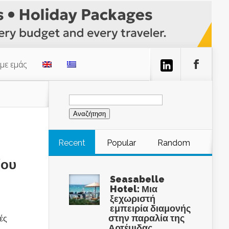
 με εμάς
Αναζήτηση
για:
Recent
Popular
Random
ίου
Seasabelle
Hotel: Μια
ξεχωριστή
εμπειρία διαμονής
στην παραλία της
ές
Αρτέμιδας