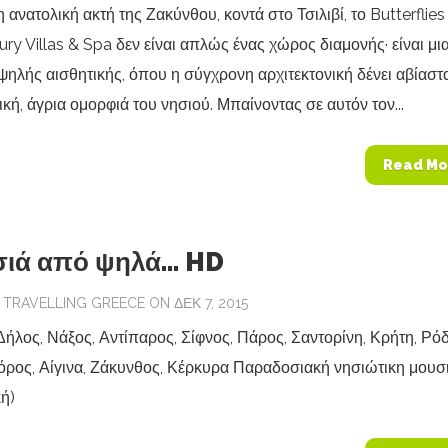
 ανατολική ακτή της Ζακύνθου, κοντά στο Τσιλιβί, το Butterflies
ry Villas & Spa δεν είναι απλώς ένας χώρος διαμονής· είναι μι
ψηλής αισθητικής, όπου η σύγχρονη αρχιτεκτονική δένει αβίαστ
ική, άγρια ομορφιά του νησιού. Μπαίνοντας σε αυτόν τον...
Read Mo
σιά από ψηλά… HD
Y
TRAVELLING GREECE
ON ΔΕΚ 7, 2015
ήλος, Νάξος, Αντίπαρος, Σίφνος, Πάρος, Σαντορίνη, Κρήτη, Ρόδ
όρος, Αίγινα, Ζάκυνθος, Κέρκυρα Παραδοσιακή νησιώτικη μουσ
ή)