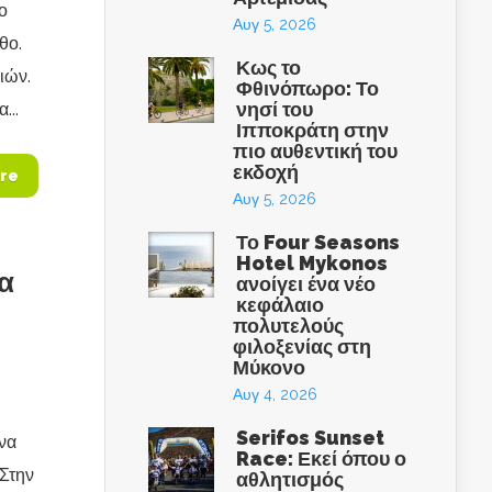
ο
Αυγ 5, 2026
θο.
Κως το
ιών.
Φθινόπωρο: Το
νησί του
...
Ιπποκράτη στην
πιο αυθεντική του
εκδοχή
re
Αυγ 5, 2026
Το Four Seasons
Hotel Mykonos
να
ανοίγει ένα νέο
κεφάλαιο
πολυτελούς
φιλοξενίας στη
Μύκονο
Αυγ 4, 2026
Serifos Sunset
ένα
Race: Εκεί όπου ο
Στην
αθλητισμός