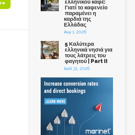
ελληνικού καφέ:
re
Γιατί το καφενείο
παραμένει η
καρδιά της
Ελλάδας
Αυγ 1, 2026
5 Καλύτερα
ελληνικά νησιά για
τους λάτρεις του
φαγητού | Part II
Ιούλ 31, 2026