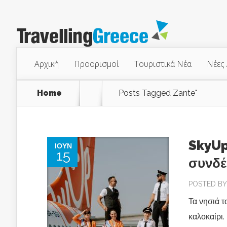
Αρχική
Προορισμοί
Τουριστικά Νέα
Νέες 
Home
Posts Tagged
Zante"
SkyUp
ΙΟΎΝ
15
συνδέ
POSTED B
Τα νησιά τ
καλοκαίρι.