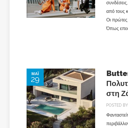
συνδέσεις,
από τους 
Οι πρώτες
Όπως επεσή
Butte
ΜΆΙ
29
Πολυτ
στη Ζ
POSTED B
Φανταστείτ
περιβάλλο