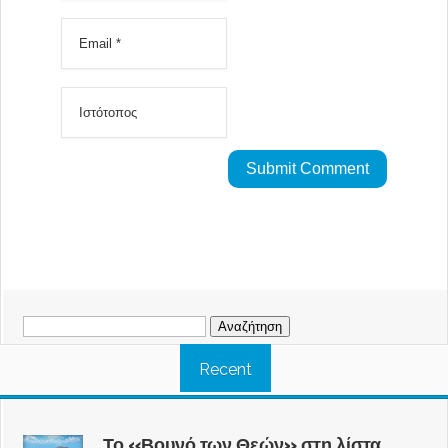
Αναζήτηση
για:
Recent
Το «Βουνό των Θεών» στη λίστα