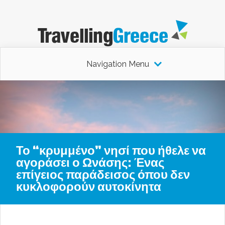
Navigation Menu
Το “κρυμμένο” νησί που ήθελε να
αγοράσει ο Ωνάσης: Ένας
επίγειος παράδεισος όπου δεν
κυκλοφορούν αυτοκίνητα