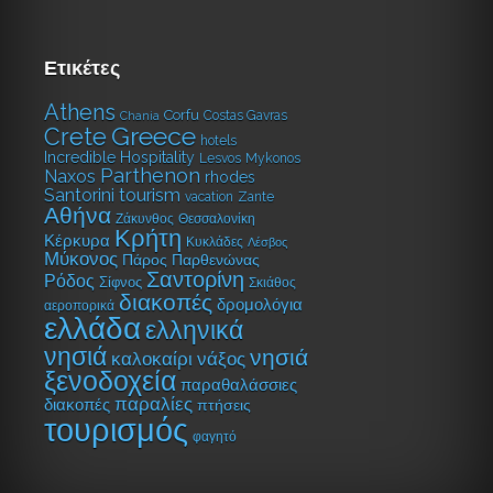
Ετικέτες
Athens
Corfu
Costas Gavras
Chania
Greece
Crete
hotels
Incredible Hospitality
Lesvos
Mykonos
Parthenon
Naxos
rhodes
tourism
Santorini
vacation
Zante
Αθήνα
Ζάκυνθος
Θεσσαλονίκη
Κρήτη
Κέρκυρα
Κυκλάδες
Λέσβος
Μύκονος
Πάρος
Παρθενώνας
Σαντορίνη
Ρόδος
Σίφνος
Σκιάθος
διακοπές
δρομολόγια
αεροπορικά
ελλάδα
ελληνικά
νησιά
νησιά
καλοκαίρι
νάξος
ξενοδοχεία
παραθαλάσσιες
παραλίες
διακοπές
πτήσεις
τουρισμός
φαγητό