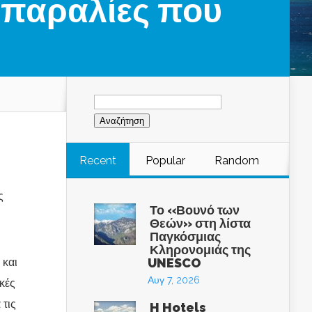
ς παραλίες που
Αναζήτηση
για:
Recent
Popular
Random
ς
Το «Βουνό των
Θεών» στη λίστα
Παγκόσμιας
Κληρονομιάς της
 και
UNESCO
Αυγ 7, 2026
κές
 τις
H Hotels