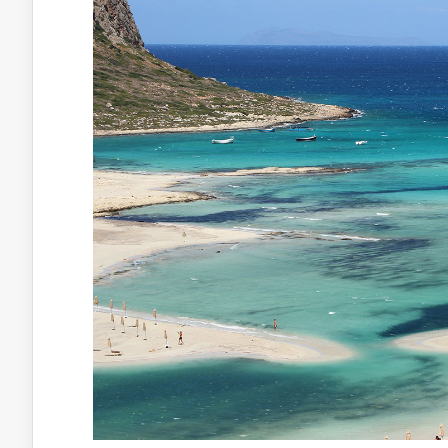
With
av