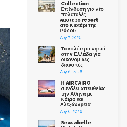
Collection:
Επένδυση για νέο
πολυτελές
5άστερο resort
στο Κιοτάρι της
Ρόδου
Αυγ 7, 2026
Τα καλύτερα νησιά
στην Ελλάδα για
οικονομικές
διακοπές
Αυγ 6, 2026
Η AIRCAIRO
συνδέει απευθείας
την Αθήνα με
Κάιρο και
Αλεξάνδρεια
Αυγ 6, 2026
Seasabelle