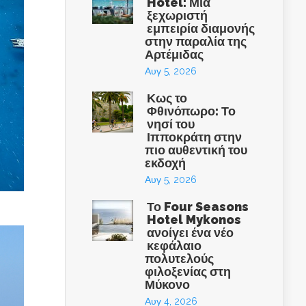
Hotel: Μια
ξεχωριστή
εμπειρία διαμονής
στην παραλία της
Αρτέμιδας
Αυγ 5, 2026
Κως το
Φθινόπωρο: Το
νησί του
Ιπποκράτη στην
πιο αυθεντική του
εκδοχή
Αυγ 5, 2026
Το Four Seasons
Hotel Mykonos
ανοίγει ένα νέο
κεφάλαιο
πολυτελούς
φιλοξενίας στη
Μύκονο
Αυγ 4, 2026