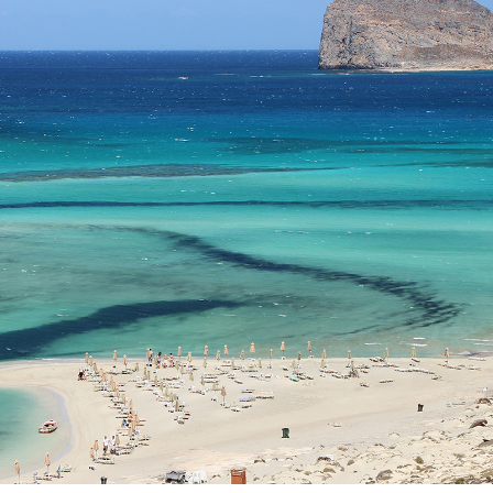
Start Your Greek Journey,
 the Latest Travel Updates in Gr
New hotels, ferry routes,
iation news & insider tips straight to your in