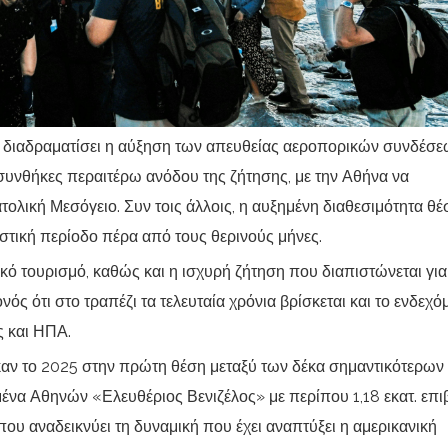
να διαδραματίσει η αύξηση των απευθείας αεροπορικών συνδέσ
υνθήκες περαιτέρω ανόδου της ζήτησης, με την Αθήνα να
ατολική Μεσόγειο. Συν τοις άλλοις, η αυξημένη διαθεσιμότητα θ
ριστική περίοδο πέρα από τους θερινούς μήνες.
ικό τουρισμό, καθώς και η ισχυρή ζήτηση που διαπιστώνεται για
ς ότι στο τραπέζι τα τελευταία χρόνια βρίσκεται και το ενδεχό
 και ΗΠΑ.
καν το 2025 στην πρώτη θέση μεταξύ των δέκα σημαντικότερων
ένα Αθηνών «Ελευθέριος Βενιζέλος» με περίπου 1,18 εκατ. επι
που αναδεικνύει τη δυναμική που έχει αναπτύξει η αμερικανική