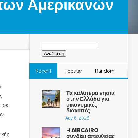
 των Αμερικανών
Αναζήτηση
για:
Recent
Popular
Random
ι
Τα καλύτερα νησιά
ην
στην Ελλάδα για
οικονομικές
ι σε
διακοπές
ων
Αυγ 6, 2026
Η AIRCAIRO
γικής
συνδέει απευθείας