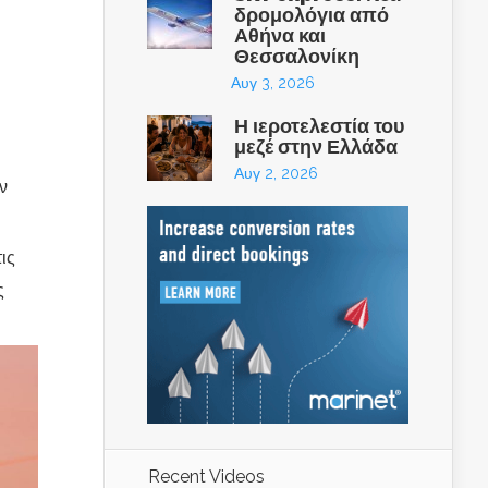
δρομολόγια από
Αθήνα και
Θεσσαλονίκη
Αυγ 3, 2026
Η ιεροτελεστία του
μεζέ στην Ελλάδα
Αυγ 2, 2026
ν
ις
ς
Recent Videos