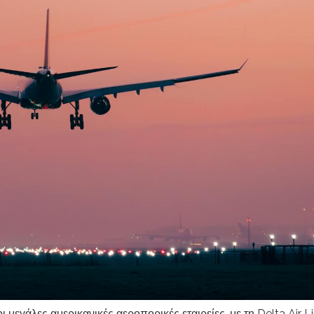
 μεγάλες αμερικανικές αεροπορικές εταιρείες, με τη Delta Air Li