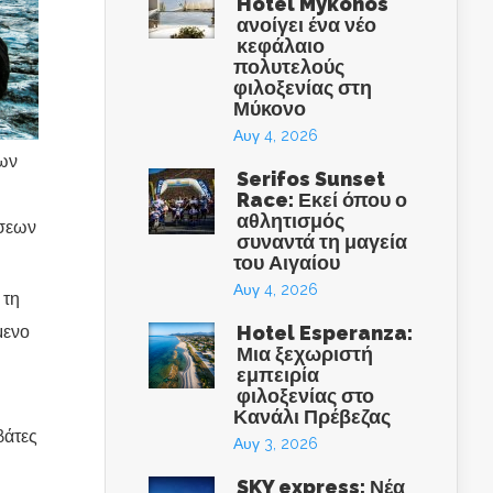
Hotel Mykonos
ανοίγει ένα νέο
κεφάλαιο
πολυτελούς
φιλοξενίας στη
Μύκονο
Αυγ 4, 2026
εων
Serifos Sunset
Race: Εκεί όπου ο
αθλητισμός
έσεων
συναντά τη μαγεία
του Αιγαίου
Αυγ 4, 2026
 τη
μενο
Hotel Esperanza:
Μια ξεχωριστή
εμπειρία
φιλοξενίας στο
Κανάλι Πρέβεζας
βάτες
Αυγ 3, 2026
SKY express: Νέα