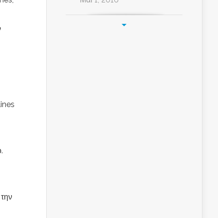
ν
lines
.
 την