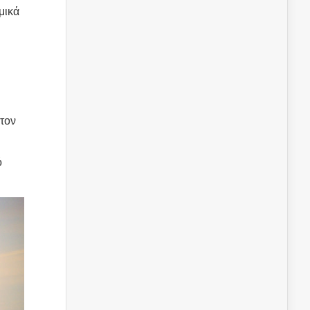
μικά
 τον
ό