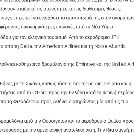
υξάνουν σταδιακά τις συχνότητες και τις διαθέσιμες θέσεις.
rways επιχειρεί να ενισχύσει το αποτύπωμά της στην αγορά τω
έροντας οικονομικότερες επιλογές από τη Νέα Υόρκη.
όδου για τον ελληνικό τουρισμό. Από το αεροδρόμιο JFK
από τη Delta, την American Airlines και τη Norse Atlantic
ούνται καθημερινά δρομολόγια της Emirates και της United Air
Αθήνας με το Σικάγο, καθώς τόσο η American Airlines όσο και η
 πτήσεις από το O’Hare προς την Ελλάδα κατά τη θερινή περίοδο
 από τη Φιλαδέλφεια προς Αθήνα, διατηρώντας μία από τις πιο
 δρομολόγια από την Ουάσιγκτον και το αεροδρόμιο Dulles προς
εύουσας με την αμερικανική ανατολική ακτή. Την ίδια στιγμή, η