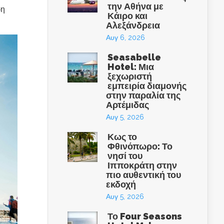
την Αθήνα με
ρη
Κάιρο και
Αλεξάνδρεια
Αυγ 6, 2026
Seasabelle
Hotel: Μια
ξεχωριστή
εμπειρία διαμονής
στην παραλία της
Αρτέμιδας
Αυγ 5, 2026
Κως το
Φθινόπωρο: Το
νησί του
Ιπποκράτη στην
πιο αυθεντική του
εκδοχή
Αυγ 5, 2026
Το Four Seasons