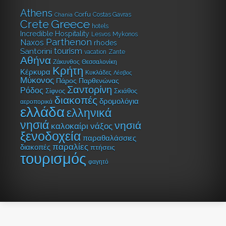
Athens
Corfu
Costas Gavras
Chania
Greece
Crete
hotels
Incredible Hospitality
Lesvos
Mykonos
Parthenon
Naxos
rhodes
tourism
Santorini
vacation
Zante
Αθήνα
Ζάκυνθος
Θεσσαλονίκη
Κρήτη
Κέρκυρα
Κυκλάδες
Λέσβος
Μύκονος
Πάρος
Παρθενώνας
Σαντορίνη
Ρόδος
Σίφνος
Σκιάθος
διακοπές
δρομολόγια
αεροπορικά
ελλάδα
ελληνικά
νησιά
νησιά
καλοκαίρι
νάξος
ξενοδοχεία
παραθαλάσσιες
παραλίες
διακοπές
πτήσεις
τουρισμός
φαγητό