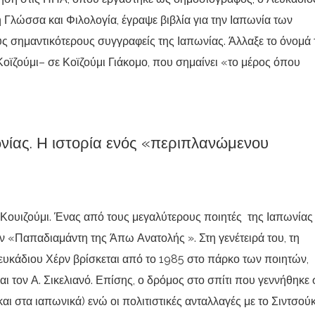
 Γλώσσα και Φιλολογία, έγραψε βιβλία για την Ιαπωνία των
υς σημαντικότερους συγγραφείς της Ιαπωνίας. Άλλαξε το όνομά 
Κοϊζούμι– σε Κοϊζούμι Γιάκομο, που σημαίνει «το μέρος όπου
ωνίας. Η ιστορία ενός «περιπλανώμενου
Κουιζούμι. Ένας από τους μεγαλύτερους ποιητές της Ιαπωνίας 
ν «Παπαδιαμάντη της Άπω Ανατολής ». Στη γενέτειρά του, τη
ευκάδιου Χέρν βρίσκεται από το 1985 στο πάρκο των ποιητών,
αι τον Α. Σικελιανό. Επίσης, ο δρόμος στο σπίτι που γεννήθηκε 
και στα ιαπωνικά) ενώ οι πολιτιστικές ανταλλαγές με το Σιντσού