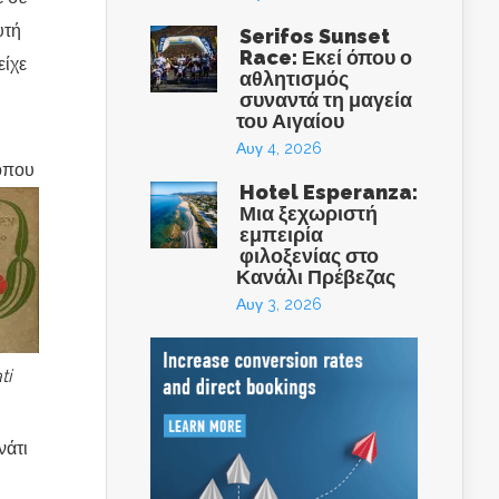
υτή
Serifos Sunset
Race: Εκεί όπου ο
είχε
αθλητισμός
συναντά τη μαγεία
του Αιγαίου
Αυγ 4, 2026
 όπου
Hotel Esperanza:
Μια ξεχωριστή
εμπειρία
φιλοξενίας στο
Κανάλι Πρέβεζας
Αυγ 3, 2026
ti
νάτι