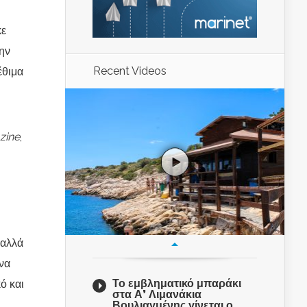
κε
ην
Recent Videos
έθιμα
zine
,
 αλλά
να
Το εμβληματικό μπαράκι
ό και
στα Α’ Λιμανάκια
Βουλιαγμένης γίνεται ο