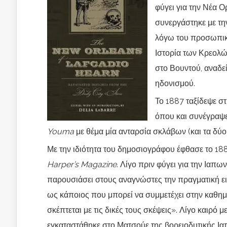
φύγει για την Νέα Ο
συνεργάστηκε με τη
λόγω του προσωπικο
Ιστορία των Κρεολών
στο Βουντού, αναδε
ηδονισμού.
Το 1887 ταξίδεψε στ
όπου και συνέγραψ
Youma
με θέμα μία ανταρσία σκλάβων (και τα δύο
Με την ιδιότητα του δημοσιογράφου έφθασε το 188
Harper’s Magazine
. Λίγο πριν φύγει για την Ιαπω
παρουσιάσει στους αναγνώστες την πραγματική ει
ως κάποιος που μπορεί να συμμετέχει στην καθη
σκέπτεται με τις δικές τους σκέψεις». Λίγο καιρό 
εγκαταστάθηκε στο Ματσούε της βορειοδυτικής Ια