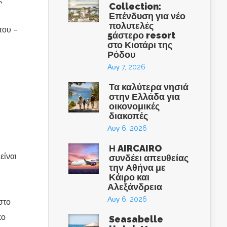
Collection:
Επένδυση για νέο
πολυτελές
του –
5άστερο resort
στο Κιοτάρι της
Ρόδου
Αυγ 7, 2026
Τα καλύτερα νησιά
στην Ελλάδα για
οικονομικές
διακοπές
Αυγ 6, 2026
Η AIRCAIRO
είναι
συνδέει απευθείας
την Αθήνα με
Κάιρο και
Αλεξάνδρεια
Αυγ 6, 2026
στο
κο
Seasabelle