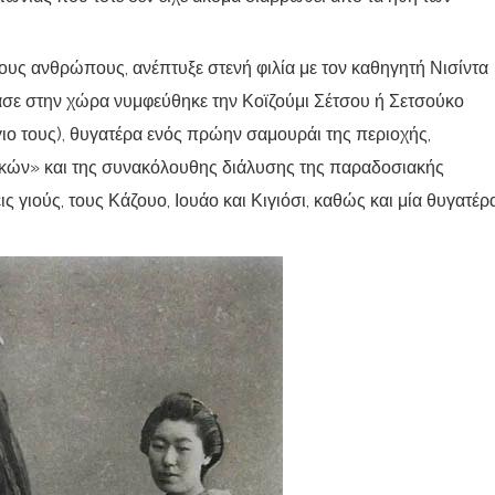
τους ανθρώπους, ανέπτυξε στενή φιλία με τον καθηγητή Νισίντα
θασε στην χώρα νυμφεύθηκε την Κοϊζούμι Σέτσου ή Σετσούκο
γιο τους), θυγατέρα ενός πρώην σαμουράι της περιοχής,
ικών» και της συνακόλουθης διάλυσης της παραδοσιακής
ς γιούς, τους Κάζουο, Ιουάο και Κιγιόσι, καθώς και μία θυγατέρα