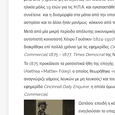
ηλικία μόλις 19 ετών για τις Η.Π.Α. και εγκαταστά
συνέτεινε και η δυσμορφία στα μάτια από την οποί
ασπρίσει και το άλλο ήταν μονίμως κόκκινο από
Μετά από μία μικρή περίοδο απόλυτης οικονομικής
ουτοπιστή κοινοτιστή Χένρυ Γουότκιν (1824-1910)
διακρίθηκε επί πολλά χρόνια (με τις εφημερίδες
Ci
Commercial
, 1875 – 1877,
Times Democrat
της Ν
Το 1875 προκάλεσε τα ρατσιστικά ήθη της εποχής 
(Alethea «Mattie» Foley), ο οποίος θεωρήθηκε «
αναγνώριζε γάμους λευκών με μη λευκούς) και το
εφημερίδα
Cincinnati Daily Enquirer
, η οποία όμω
Commercial
.
Ωστόσο, επειδή η κ
ενοχλούσαν το υπερ