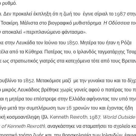
ό ρυθμό.
. Δεν προκαλεί έκπληξη ότι η ζωή του έγινε σίριαλ το 1987 στη
 Τσακίρη. Μάλιστα στο βιογραφικό μυθιστόρημα
Η Οδύσσεια το
ον αποκαλεί «περιπλανώμενο φάντασμα».
 στην Λευκάδα τον Ιούνιο του 1850. Μητέρα του ήταν η Ρόζα
πέλα από τα Κύθηρα. Πατέρας του, ο Ιρλανδός ταγματάρχης Τσα
 ως στρατιωτικός γιατρός στα κατεχόμενα τότε από τους Βρετα
υβλίνο το 1852. Μετακόμισε μαζί με την γυναίκα του και το δίχ
 ο μικρός Λευκάδιος βρέθηκε χωρίς γονείς αφού ο πατέρας του 
 και η μητέρα του επέστρεψε στην Ελλάδα αφήνοντας τον υπό την
Λίγο μετά την συμπλήρωση των 16 χρονών του και έχοντας ήδη
ική κοσμοαντίληψη (βλ. Kenneth Rexroth, 1987,
World Outside 
 of Kenneth Rexroth
), αναγκάστηκε να σταματήσει το σχολείο κα
υντηρητικό τρόπο ζωής και την θρησκοληψία των Ιρλανδών, έφυγ