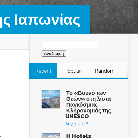
ης Ιαπωνίας
Αναζήτηση
για:
Recent
Popular
Random
Το «Βουνό των
Θεών» στη λίστα
Παγκόσμιας
Κληρονομιάς της
UNESCO
Αυγ 7, 2026
H Hotels
ς