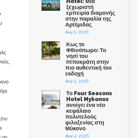
Hotel: Μια
ξεχωριστή
εμπειρία διαμονής
ν
στην παραλία της
υ
Αρτέμιδας
Αυγ 5, 2026
Κως το
Φθινόπωρο: Το
ρλς
νησί του
Ιπποκράτη στην
νούς,
πιο αυθεντική του
εκδοχή
Αυγ 5, 2026
ρονο
πήγε
Το Four Seasons
Hotel Mykonos
ανοίγει ένα νέο
κεφάλαιο
πολυτελούς
the
φιλοξενίας στη
ι
Μύκονο
Αυγ 4, 2026
ε σε