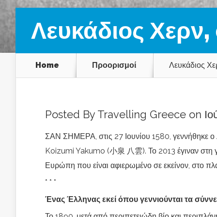
Λευκάδιος Χερν, 
Home
Προορισμοί
Λευκάδιος Χερ
Posted By
Travelling Greece
on Ιού
ΣΑΝ ΣΗΜΕΡΑ, στις 27 Ιουνίου 1580, γεννήθηκε ο 
Koizumi Yakumo (小泉 八雲). Το 2013 έγιναν στη γεν
Ευρώπη που είναι αφιερωμένο σε εκείνον, στο πλα
* * *
Ένας Έλληνας εκεί όπου γεννιούνται τα σύνν
Το 1890, μετά από περιπετειώδη βίο και περιπλά