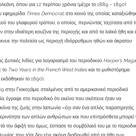
ρλεάνη, όπου για 12 περίπου χρόνια (μέχρι το 1889 – 1890)
ν εφημερίδα
Times Democrat
, στο κοινό της οποίας καταξιώθη
ύ του γλαφυρού τρόπου, ο οποίος, περνώντας ταχύτατα από τ
 στην ιδιαίτερη κουζίνα της περιοχής και από τα λαϊκά ήθη και 
ίκνυε την πολιτεία ως περιοχή ιδιόρρυθμων ηθών και άκρατου
ις Δυτικές Ινδίες για λογαριασμό του περιοδικού
Harper’s Maga
ε το
Two Years in the French West Indies
και το μυθιστόρημα
 εκδόθηκαν το 1890).
9 στην Γιοκοχάμα, σταλμένος από το αμερικανικό περιοδικό
νία, έγραψε στο περιοδικό ότι εκείνο που σκόπευε ήταν να
κόνα της ζωής στην Ιαπωνία «όχι σαν ένα απλός παρατηρητής,
μερινότητα των απλών ανθρώπων και που επιπρόσθετα μπορεί 
μετά την άφιξή του όμως, έσπασε το συμβόλαιό του με το περιοδικ
πωνίας που τότε δεν είχε ακόμα διαβρωθεί από τα ήθη των