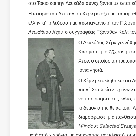
στο Τόκιο και την Λευκάδα συνεχίζονται με εντατικ
Η ιστορία του Λευκάδιου Χέρν μοιάζει με παραμύθι
ελληνική τηλεόραση με πρωταγωνιστή τον Γιώργο
Λευκάδιου Χερν
, ο συγγραφέας Τζόναθαν Κόλτ τ
Ο Λευκάδος Χέρν γεννήθηκε
Κασιμάτη, μια 25χρονη κο
Χερν, ο οποίος υπηρετούσε
Ιόνια νησιά.
Ο Χέρν μετακλήθηκε στο Δο
παιδί. Σε ηλικία 4 χρόνων
να υπηρετήσει στις Ινδίες
κηδεμονία της θείας του. 
διαμορφώσει μία πανθεϊστ
Window: Selected Essays
μετά από 3 χρόνια, μη αντέχοντας τον κλειστό, σ