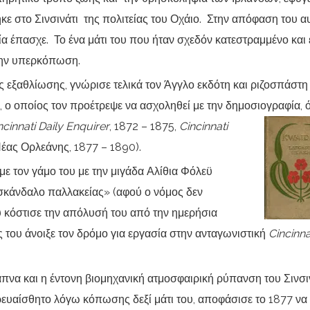
θηκε στο Σινσινάτι της πολιτείας του Οχάιο. Στην απόφαση του α
α έπασχε. Το ένα μάτι του που ήταν σχεδόν κατεστραμμένο και 
 την υπερκόπωση.
 εξαθλίωσης, γνώρισε τελικά τον Άγγλο εκδότη και ριζοσπάστη
, ο οποίος τον προέτρεψε να ασχοληθεί με την δημοσιογραφία,
ncinnati Daily Enquirer
, 1872 – 1875,
Cincinnati
έας Ορλεάνης, 1877 – 1890).
με τον γάμο του με την μιγάδα Αλίθια Φόλεϋ
σκάνδαλο παλλακείας» (αφού ο νόμος δεν
υ κόστισε την απόλυσή του από την ημερήσια
ς του άνοιξε τον δρόμο για εργασία στην ανταγωνιστική
Cincinna
άπνα και η έντονη βιομηχανική ατμοσφαιρική ρύπανση του Σινσι
ευαίσθητο λόγω κόπωσης δεξί μάτι του, αποφάσισε το 1877 να