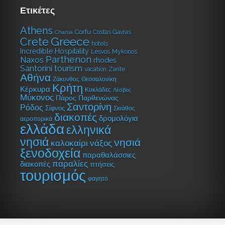
Ετικέτες
Athens
Corfu
Costas Gavras
Chania
Greece
Crete
hotels
Incredible Hospitality
Lesvos
Mykonos
Parthenon
Naxos
rhodes
tourism
Santorini
vacation
Zante
Αθήνα
Ζάκυνθος
Θεσσαλονίκη
Κρήτη
Κέρκυρα
Κυκλάδες
Λέσβος
Μύκονος
Πάρος
Παρθενώνας
Σαντορίνη
Ρόδος
Σίφνος
Σκιάθος
διακοπές
δρομολόγια
αεροπορικά
ελλάδα
ελληνικά
νησιά
νησιά
καλοκαίρι
νάξος
ξενοδοχεία
παραθαλάσσιες
παραλίες
διακοπές
πτήσεις
τουρισμός
φαγητό