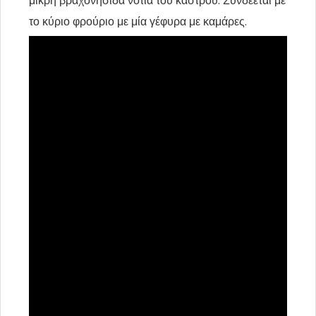
μικρή βραχονησίδα νότια του κάστρου. Συνδέεται με
το κύριο φρούριο με μία γέφυρα με καμάρες.