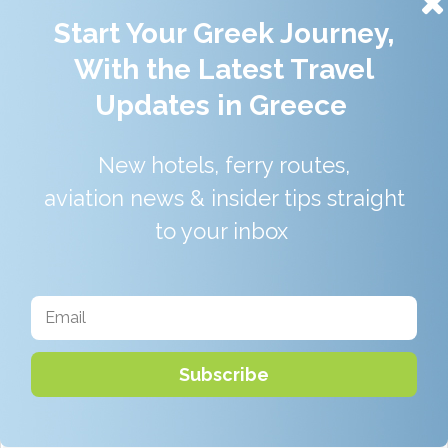
Start Your Greek Journey,
With the Latest Travel
Updates in Greece
New hotels, ferry routes,
Αναζήτηση
aviation news & insider tips straight
για:
to your inbox
Recent
5 Ελληνικά νησιά που αποδεικνύουν
ότι η Ελλάδα δεν είναι μόνο όμορφες
παραλίες
Subscribe
Αυγ 9, 2026
The Best Greek Islands to Visit
Without a Car