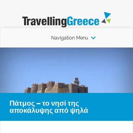
Navigation Menu
Πάτμος – το νησί της
αποκάλυψης από ψηλά