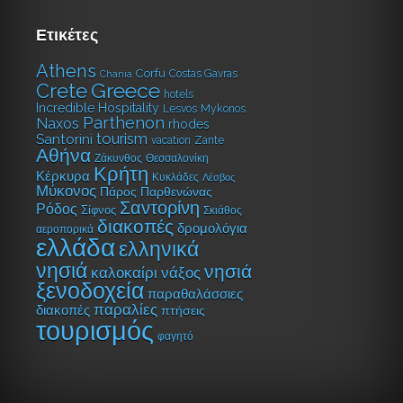
Ετικέτες
Athens
Corfu
Costas Gavras
Chania
Greece
Crete
hotels
Incredible Hospitality
Lesvos
Mykonos
Parthenon
Naxos
rhodes
tourism
Santorini
vacation
Zante
Αθήνα
Ζάκυνθος
Θεσσαλονίκη
Κρήτη
Κέρκυρα
Κυκλάδες
Λέσβος
Μύκονος
Πάρος
Παρθενώνας
Σαντορίνη
Ρόδος
Σίφνος
Σκιάθος
διακοπές
δρομολόγια
αεροπορικά
ελλάδα
ελληνικά
νησιά
νησιά
καλοκαίρι
νάξος
ξενοδοχεία
παραθαλάσσιες
παραλίες
διακοπές
πτήσεις
τουρισμός
φαγητό