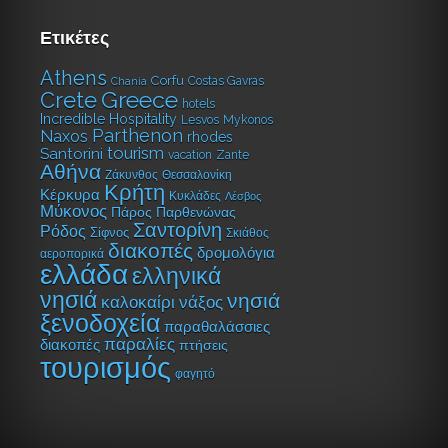
Ετικέτες
Athens
Corfu
Costas Gavras
Chania
Greece
Crete
hotels
Incredible Hospitality
Lesvos
Mykonos
Parthenon
Naxos
rhodes
tourism
Santorini
vacation
Zante
Αθήνα
Ζάκυνθος
Θεσσαλονίκη
Κρήτη
Κέρκυρα
Κυκλάδες
Λέσβος
Μύκονος
Πάρος
Παρθενώνας
Σαντορίνη
Ρόδος
Σίφνος
Σκιάθος
διακοπές
δρομολόγια
αεροπορικά
ελλάδα
ελληνικά
νησιά
νησιά
καλοκαίρι
νάξος
ξενοδοχεία
παραθαλάσσιες
παραλίες
διακοπές
πτήσεις
τουρισμός
φαγητό